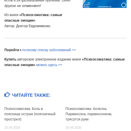
есть и их физикальные причины. Одно
другое не отменяет!
Из книги
«Психосоматика: самые
опасные эмоции»
.
Автор: Доктор Евдокименко.
Перейти
к
полному списку заболеваний >>
Купить
авторское электронное издание книги
«Психосоматика: самые
опасные эмоции»
можно здесь >>
ЧИТАЙТЕ ТАКЖЕ:
Психосоматика: Боль в
Психосоматика: болезнь
пояснице острая (поясничный
Паркинсона, паркинсонизм,
прострел)
трясутся руки
20.04.2020
20.04.2020