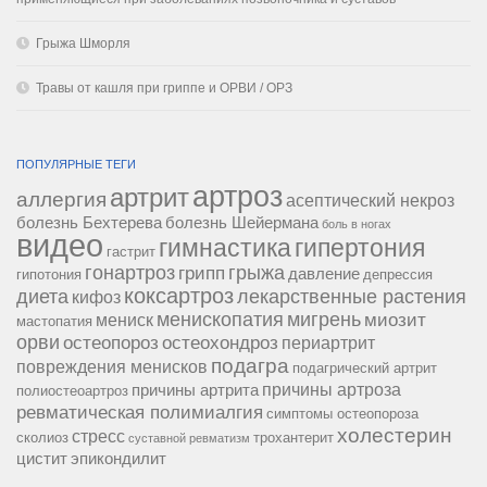
Грыжа Шморля
Травы от кашля при гриппе и ОРВИ / ОРЗ
ПОПУЛЯРНЫЕ ТЕГИ
артроз
артрит
аллергия
асептический некроз
болезнь Бехтерева
болезнь Шейермана
боль в ногах
видео
гипертония
гимнастика
гастрит
гонартроз
грипп
грыжа
давление
гипотония
депрессия
коксартроз
диета
лекарственные растения
кифоз
менископатия
мигрень
миозит
мениск
мастопатия
орви
остеопороз
остеохондроз
периартрит
подагра
повреждения менисков
подагрический артрит
причины артроза
причины артрита
полиостеоартроз
ревматическая полимиалгия
симптомы остеопороза
холестерин
стресс
сколиоз
трохантерит
суставной ревматизм
цистит
эпикондилит