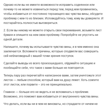
Однако если вы не имеете возможности исправить содеянное или
почему-то не можете извиниться перед тем, перед кем провинились,
чтобы избавиться от постоянно терзающего вас чувства вины, обсудите
проблему с кем-то из близких. Исповедуйтесь тому, кому вы доверяете. И
постарайтесь полностью выговориться.
2. Если вы никому не можете открыть свои переживания, возьмите лист
бумаги и опишите на нем свою проблему. Попробуйте не упустить ни
одной детали.
Напишите, почему вы испытываете чувство вины, и в чем именно она
заключается. Вспомните причины, которые сподвигли вас совершить
сей неблаговидный с вашей точки зрения поступок.
Сделайте выводы из всего произошедшего, обдумайте ситуацию и
пообещайте себе, что такое с вами больше не повторится.
Теперь пару раз перечитайте написанное вами, затем уничтожьте этот
листок — любым способом, который вам на душу ляжет. Хоть сожгите
этот листок, или порвите – это не принципиально.
Главное — больше его не видеть и не вспоминать о проблеме.
Возможно, это поможет вам избавиться от внутреннего чувства вины.
Что делать, если вы ни в чем не виноваты, но страдаете от ничем не