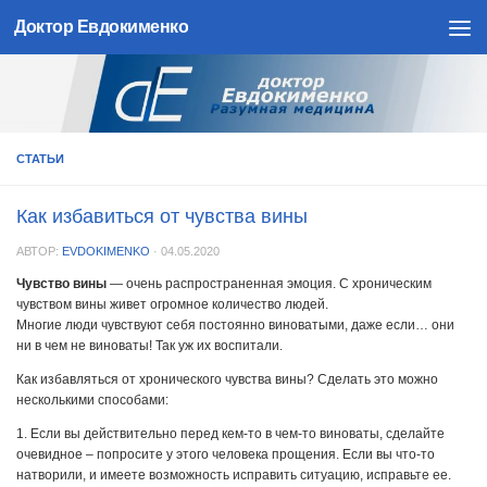
Доктор Евдокименко
Skip to content
СТАТЬИ
Как избавиться от чувства вины
АВТОР:
EVDOKIMENKO
·
04.05.2020
Чувство вины
— очень распространенная эмоция. С хроническим
чувством вины живет огромное количество людей.
Многие люди чувствуют себя постоянно виноватыми, даже если… они
ни в чем не виноваты! Так уж их воспитали.
Как избавляться от хронического чувства вины? Сделать это можно
несколькими способами:
1. Если вы действительно перед кем-то в чем-то виноваты, сделайте
очевидное – попросите у этого человека прощения. Если вы что-то
натворили, и имеете возможность исправить ситуацию, исправьте ее.