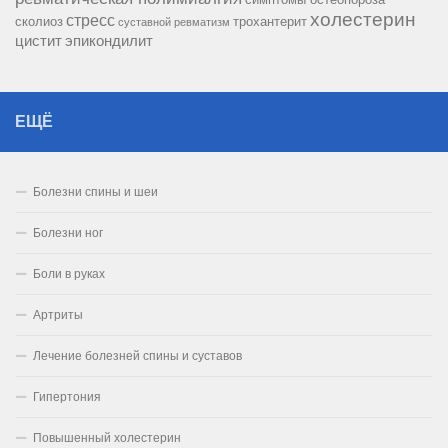
холестерин
стресс
сколиоз
трохантерит
суставной ревматизм
цистит
эпикондилит
ЕЩЁ
Болезни спины и шеи
Болезни ног
Боли в руках
Артриты
Лечение болезней спины и суставов
Гипертония
Повышенный холестерин