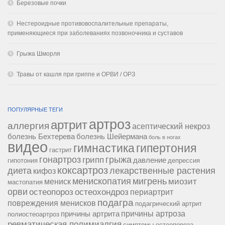
Березовые почки
Нестероидные противовоспалительные препараты,
применяющиеся при заболеваниях позвоночника и суставов
Грыжа Шморля
Травы от кашля при гриппе и ОРВИ / ОРЗ
ПОПУЛЯРНЫЕ ТЕГИ
артроз
артрит
аллергия
асептический некроз
болезнь Бехтерева
болезнь Шейермана
боль в ногах
видео
гипертония
гимнастика
гастрит
гонартроз
грипп
грыжа
давление
гипотония
депрессия
коксартроз
диета
лекарственные растения
кифоз
менископатия
мигрень
миозит
мениск
мастопатия
орви
остеопороз
остеохондроз
периартрит
подагра
повреждения менисков
подагрический артрит
причины артроза
причины артрита
полиостеоартроз
ревматическая полимиалгия
симптомы остеопороза