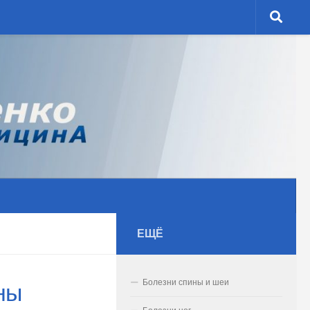
ЕЩЁ
Болезни спины и шеи
ны