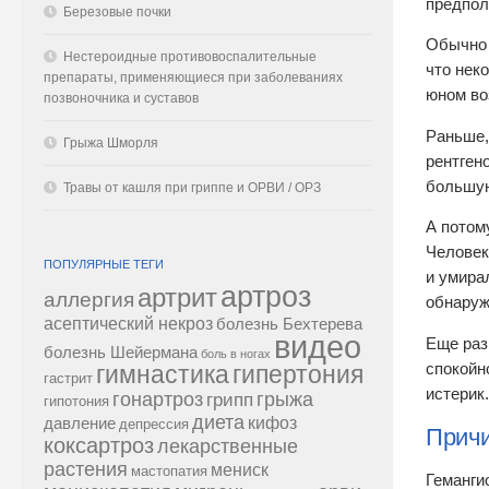
предпол
Березовые почки
Обычно 
Нестероидные противовоспалительные
что нек
препараты, применяющиеся при заболеваниях
юном во
позвоночника и суставов
Раньше,
Грыжа Шморля
рентген
большую
Травы от кашля при гриппе и ОРВИ / ОРЗ
А потом
Человек
ПОПУЛЯРНЫЕ ТЕГИ
и умира
артроз
артрит
аллергия
обнаруж
асептический некроз
болезнь Бехтерева
видео
Еще раз
болезнь Шейермана
боль в ногах
спокойн
гипертония
гимнастика
гастрит
истерик.
гонартроз
грипп
грыжа
гипотония
диета
кифоз
давление
депрессия
Причи
коксартроз
лекарственные
растения
мениск
мастопатия
Геманги