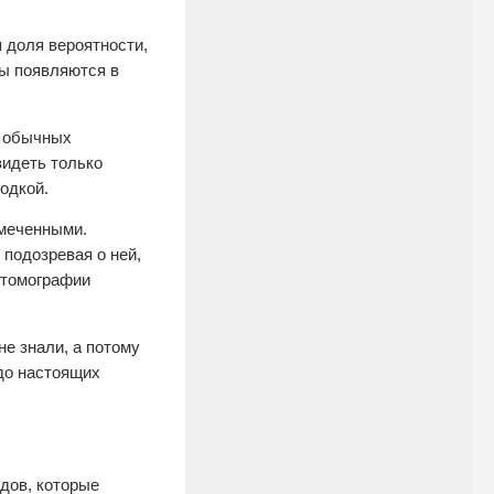
 доля вероятности,
мы появляются в
а обычных
видеть только
одкой.
амеченными.
 подозревая о ней,
м томографии
не знали, а потому
 до настоящих
дов, которые