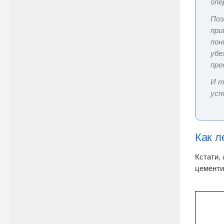
опе
Поэ
при
пон
убе
пре
И т
усп
Как л
Кстати,
цементи