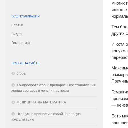
многих 
или две
нормаль
ВСЕ ПУБЛИКАЦИИ
Статьи
Тем бол
других 
Видео
Гимнастика
И хотя 
«опухол
перерас
НОВОЕ НА САЙТЕ
Максиму
proba
размера
Причины
Хондропротекторы: препараты восстановления
хряща суставов и лечения артроза
Геманги
пронизы
МЕДИЦИНА как МАТЕМАТИКА
— неизв
Что нужно принести с собой на первую
Есть мн
консультацию
внешние