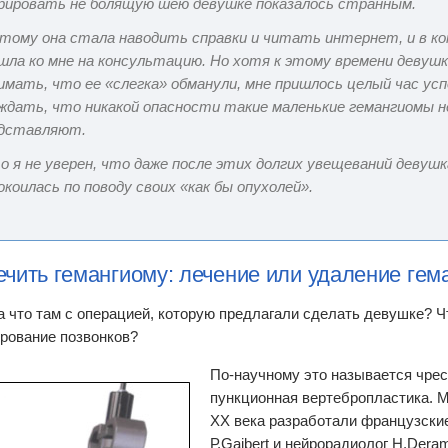
рировать не болящую шею девушке показалось странным.
тому она стала наводить справки и читать интернет, и в ко
шла ко мне на консультацию. Но хотя к этому времени девушк
имать, что ее «слегка» обманули, мне пришлось целый час усп
ждать, что никакой опасности такие маленькие гемангиомы н
дставляют.
о я не уверен, что даже после этих долгих увещеваний девуш
окоилась по поводу своих «как бы опухолей».
ечить гемангиому: лечение или удаление ге
 а что там с операцией, которую предлагали сделать девушке? Ч
рование позвонков?
По-научному это называется чре
пункционная вертебропластика. М
XX века разработали французски
Р.Gaibert и нейрорадиолог Н.Dera