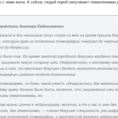
о с ними жили. А сейчас людей порой запугивают гемангиомами
практики доктора Евдокименко.
вально в дни написания этих строк ко мне на прием пришла де
, которую врач из отделения томографии «напугал до чертик
ел до депрессии.
о было так. Во время занятий аэробикой девушка неудачно пов
й защемило левую сторону шеи. Невропатолог, к которому она
ью в шее, посоветовал девушке сделать магнитно-резонансн
ографию шейного отдела позвоночника.
томограмме, «о боже, какой ужас!», обнаружились две маленьк
ому врачу должно было быть понятно, что защемление шеи ни
тими гемангиомами, но:
ам нужно срочно к нейрохирургу, милочка, а то у вас в шее дв
холи, две гемангиомы, — сказал девушке специалист, расши
ные полученной томографии, и протянул ей визитку нейрохиру