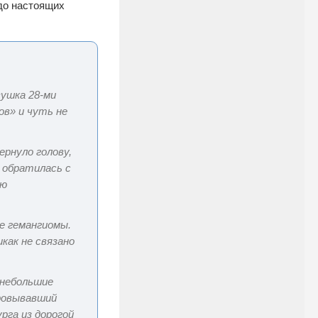
 до настоящих
вушка 28-ми
ов» и чуть не
ернуло голову,
 обратилась с
ую
ие гемангиомы.
как не связано
е небольшие
фровывавший
рга из дорогой