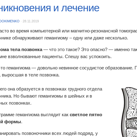
никновения и лечение
DOKIMENKO
·
28.11.2019
асто во время компьютерной или магнитно-резонансной томогра
чнике обнаруживают гемангиому – одну или даже несколько.
ома тела позвонка
— что это такое? Это опасно? — именно та
мне взволнованные пациенты. Спешу вас успокоить.
то гемангиома — довольно невинное сосудистое образование. По
, выросшая в теле позвонка.
его она образуется в позвонках грудного отдела
чника. Но бывают гемангиомы в шейных и в
ных позвонках.
грамме гемангиома выглядит как
светлое пятно
ой формы
.
анировать позвоночники всех людей подряд, у