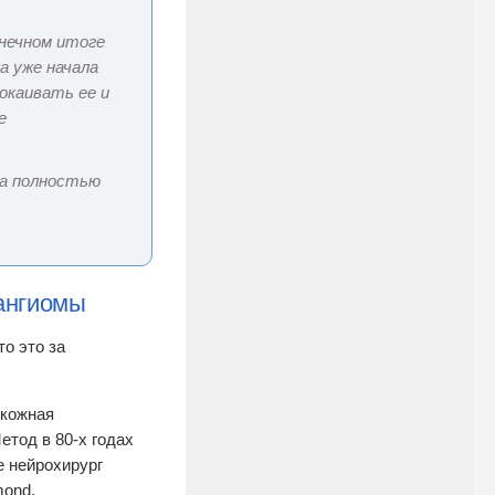
нечном итоге
а уже начала
окаивать ее и
е
ка полностью
мангиомы
то это за
скожная
етод в 80-х годах
е нейрохирург
mond.