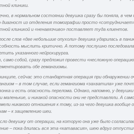
тной клиники.
ечно, в нормальном состоянии девушка сразу бы поняла, в че
 диагност из отделения томографии просто «сотрудничает»
тной клиникой и «ненавязчиво» поставляет туда клиентов.
после слов «две небольшие опухоли» девушка ударилась в пани
собность мыслить критично. А потому послушно последовал
етить указанного нейрохирурга.
, само собой, сразу предложил провести «несложную операци
ементировать обе гемангиомы.
ринципе, сейчас это стандартная операция при обнаружении о
ангиом – в том случае, если гемангиома «захватила» уже поч
вонка и есть опасность перелома. Однако, напомню, у девушк
и маленькие, и никакой опасности они не представляли. А само
имели никакого отношения к тому, из-за чего девушка вообще 
чам – к защемлению шеи.
сло девушку от операции, на которую она уже было согласила
ение – пока длилась вся эта «катавасия», шею вдруг отпустил