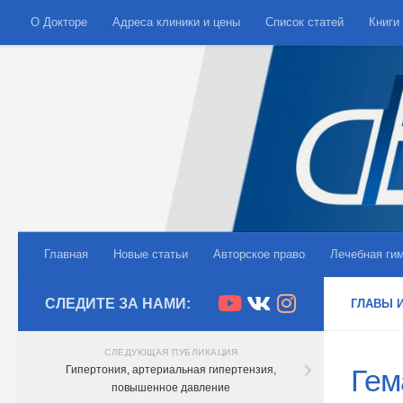
О Докторе
Адреса клиники и цены
Список статей
Книги
Skip to content
Главная
Новые статьи
Авторское право
Лечебная ги
СЛЕДИТЕ ЗА НАМИ:
ГЛАВЫ 
СЛЕДУЮЩАЯ ПУБЛИКАЦИЯ
Гипертония, артериальная гипертензия,
Гем
повышенное давление