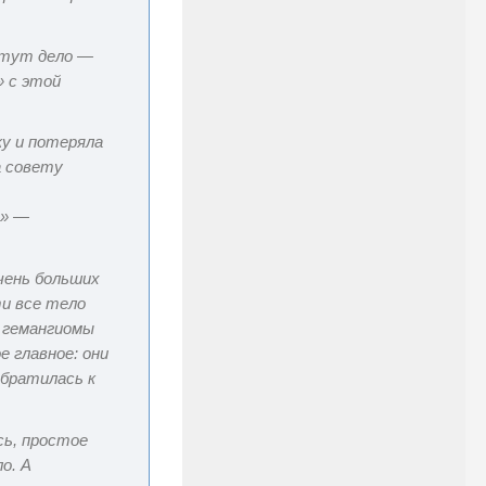
м тут дело —
 с этой
ку и потеряла
а совету
ю» —
чень больших
ти все тело
и гемангиомы
е главное: они
обратилась к
сь, простое
о. А