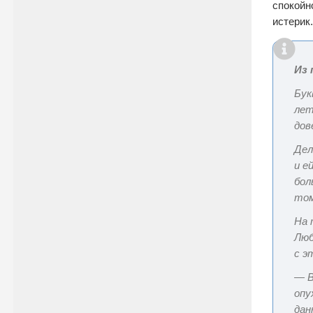
спокойн
истерик.
Из 
Бук
лет
дов
Дел
и е
бол
том
На 
Люб
с э
— В
опу
дан