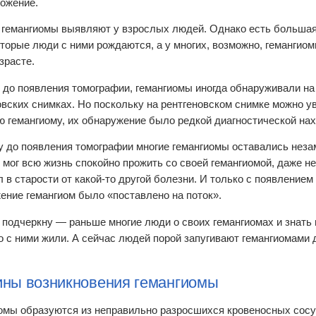
ожение.
гемангиомы выявляют у взрослых людей. Однако есть большая
оторые люди с ними рождаются, а у многих, возможно, гемангио
зрасте.
 до появления томографии, гемангиомы иногда обнаруживали н
овских снимках. Но поскольку на рентгеновском снимке можно у
 гемангиому, их обнаружение было редкой диагностической нах
у до появления томографии многие гемангиомы оставались нез
 мог всю жизнь спокойно прожить со своей гемангиомой, даже не
л в старости от какой-то другой болезни. И только с появление
ение гемангиом было «поставлено на поток».
 подчеркну — раньше многие люди о своих гемангиомах и знать 
о с ними жили. А сейчас людей порой запугивают гемангиомами
ны возникновения гемангиомы
омы образуются из неправильно разросшихся кровеносных сосу