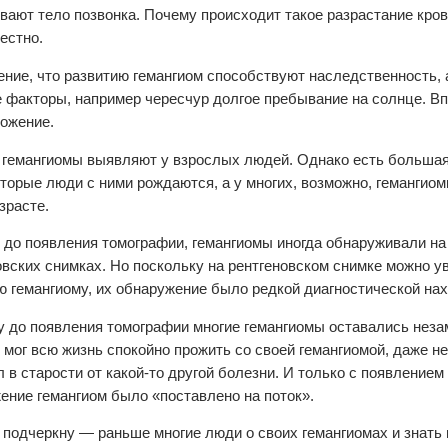
вают тело позвонка. Почему происходит такое разрастание кро
естно.
ение, что развитию гемангиом способствуют наследственность, а
 факторы, например чересчур долгое пребывание на солнце. Вп
ожение.
гемангиомы выявляют у взрослых людей. Однако есть большая
оторые люди с ними рождаются, а у многих, возможно, гемангио
зрасте.
 до появления томографии, гемангиомы иногда обнаруживали н
овских снимках. Но поскольку на рентгеновском снимке можно у
 гемангиому, их обнаружение было редкой диагностической нах
у до появления томографии многие гемангиомы оставались нез
 мог всю жизнь спокойно прожить со своей гемангиомой, даже не
л в старости от какой-то другой болезни. И только с появление
ение гемангиом было «поставлено на поток».
 подчеркну — раньше многие люди о своих гемангиомах и знать 