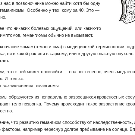
из нас в позвоночнике можно найти хотя бы одну
 гемангиомы. Особенно у тех, кому за 40. Это —
но.
ее что никаких болевых ощущений, или каких-то
симптомов, гемангиомы обычно не вызывают.
окончание «ома» (геманги-ома) в медицинской терминологии под
ь», ни в какой рак или в саркому, или в другую опасную опухоль
тает.
м, что с ней может произойти — она постепенно, очень медленн
х. И только.
 возникновения гемангиомы
омы образуются из неправильно разросшихся кровеносных сосу
вают тело позвонка. Почему происходит такое разрастание кро
естно.
ение, что развитию гемангиом способствуют наследственность, а
 факторы, например чересчур долгое пребывание на солнце. Вп