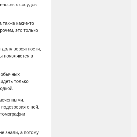
веносных сосудов
 также какие-то
рочем, это только
 доля вероятности,
мы появляются в
а обычных
видеть только
одкой.
амеченными.
 подозревая о ней,
м томографии
не знали, а потому