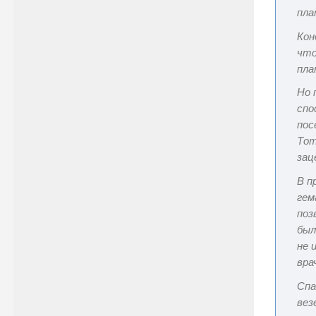
пла
Кон
что
пла
Но 
спо
пос
Тот
зац
В п
гем
поз
был
не 
вра
Спа
вез