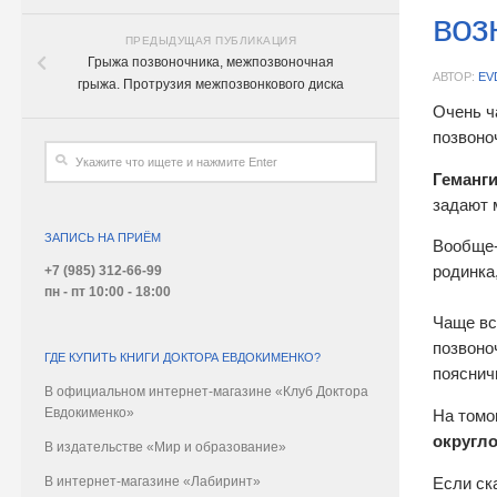
воз
ПРЕДЫДУЩАЯ ПУБЛИКАЦИЯ
Грыжа позвоночника, межпозвоночная
АВТОР:
EV
грыжа. Протрузия межпозвонкового диска
Очень ч
позвоно
Геманги
задают 
ЗАПИСЬ НА ПРИЁМ
Вообще-
+7 (985) 312-66-99
родинка
пн - пт 10:00 - 18:00
Чаще вс
позвоно
ГДЕ КУПИТЬ КНИГИ ДОКТОРА ЕВДОКИМЕНКО?
пояснич
В официальном интернет-магазине «Клуб Доктора
Евдокименко»
На томо
округл
В издательстве «Мир и образование»
В интернет-магазине «Лабиринт»
Если ск