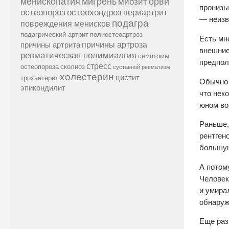
менископатия
мигрень
миозит
орви
пронизы
остеопороз
остеохондроз
периартрит
— неизв
подагра
повреждения менисков
подагрический артрит
полиостеоартроз
Есть мн
причины артроза
причины артрита
внешние
ревматическая полимиалгия
симптомы
предпол
стресс
остеопороза
сколиоз
суставной ревматизм
холестерин
цистит
трохантерит
Обычно 
эпикондилит
что нек
юном во
Раньше,
рентген
большую
А потом
Человек
и умира
обнаруж
Еще раз