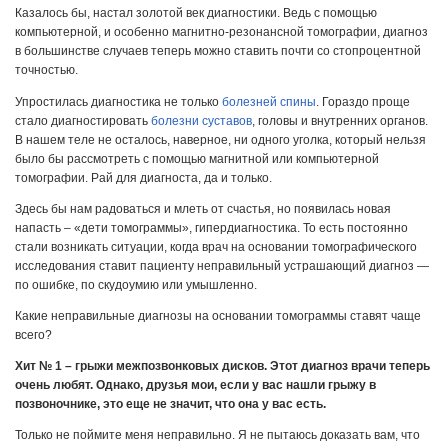
Казалось бы, настал золотой век диагностики. Ведь с помощью
компьютерной, и особенно магнитно-резонансной томографии, диагноз
в большинстве случаев теперь можно ставить почти со стопроцентной
точностью.
Упростилась диагностика не только
болезней спины
. Гораздо проще
стало диагностировать
болезни суставов
, головы и внутренних органов.
В нашем теле не осталось, наверное, ни одного уголка, который нельзя
было бы рассмотреть с помощью магнитной или компьютерной
томографии. Рай для диагноста, да и только.
Здесь бы нам радоваться и млеть от счастья, но появилась новая
напасть – «дети томограммы», гипердиагностика. То есть постоянно
стали возникать ситуации, когда врач на основании томографического
исследования ставит пациенту неправильный устрашающий диагноз —
по ошибке, по скудоумию или умышленно.
Какие неправильные диагнозы на основании томограммы ставят чаще
всего?
Хит № 1 – грыжи межпозвонковых дисков. Этот диагноз врачи теперь
очень любят. Однако, друзья мои, если у вас нашли грыжу в
позвоночнике, это еще не значит, что она у вас есть.
Только не поймите меня неправильно. Я не пытаюсь доказать вам, что