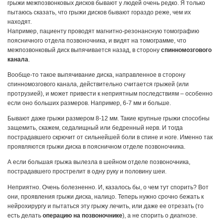
грыжи межпозвонковых дисков бывают у людей очень редко. Я только
пытаюсь сказать, что грыжи дисков бывают гораздо реже, чем их
находят.
Например, пациенту проводят магнитно-резонансную томографию
поясничного отдела позвоночника, и видят на томограмме, что
межпозвонковый диск выпячивается назад, в сторону
спинномозгового
канала
.
Вообще-то такое выпячивание диска, направленное в сторону
спинномозгового канала, действительно считается грыжей (или
протрузией), и может привести к неприятным последствиям – особенно
если оно больших размеров. Например, 6-7 мм и больше.
Бывают даже грыжи размером 8-12 мм. Такие крупные грыжи способны
защемить, скажем, седалищный или бедренный нерв. И тогда
пострадавшего скрючит от сильнейшей боли в спине и ноге. Именно так
проявляются грыжи диска в поясничном отделе позвоночника.
А если большая грыжа вылезла в шейном отделе позвоночника,
пострадавшего прострелит в одну руку и половину шеи.
Неприятно. Очень болезненно. И, казалось бы, о чем тут спорить? Вот
они, проявления грыжи диска, налицо. Теперь нужно срочно бежать к
нейрохирургу и пытаться эту грыжу лечить, или даже ее отрезать (то
есть делать
операцию на позвоночнике
), а не спорить о диагнозе.