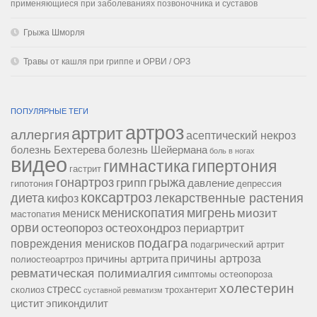
применяющиеся при заболеваниях позвоночника и суставов
Грыжа Шморля
Травы от кашля при гриппе и ОРВИ / ОРЗ
ПОПУЛЯРНЫЕ ТЕГИ
артроз
артрит
аллергия
асептический некроз
болезнь Бехтерева
болезнь Шейермана
боль в ногах
видео
гипертония
гимнастика
гастрит
гонартроз
грипп
грыжа
давление
гипотония
депрессия
коксартроз
диета
лекарственные растения
кифоз
менископатия
мигрень
миозит
мениск
мастопатия
орви
остеопороз
остеохондроз
периартрит
подагра
повреждения менисков
подагрический артрит
причины артроза
причины артрита
полиостеоартроз
ревматическая полимиалгия
симптомы остеопороза
холестерин
стресс
сколиоз
трохантерит
суставной ревматизм
цистит
эпикондилит