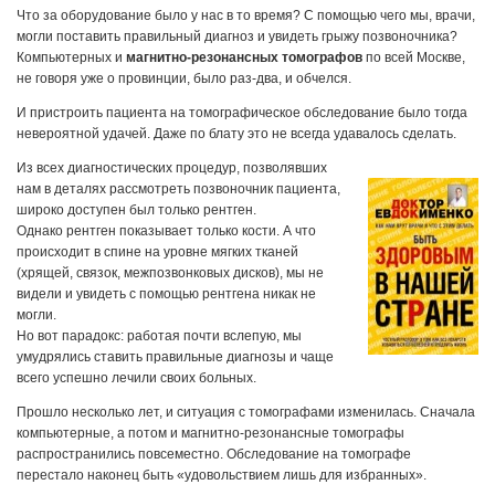
Что за оборудование было у нас в то время? С помощью чего мы, врачи,
могли поставить правильный диагноз и увидеть грыжу позвоночника?
Компьютерных и
магнитно-резонансных томографов
по всей Москве,
не говоря уже о провинции, было раз-два, и обчелся.
И пристроить пациента на томографическое обследование было тогда
невероятной удачей. Даже по блату это не всегда удавалось сделать.
Из всех диагностических процедур, позволявших
нам в деталях рассмотреть позвоночник пациента,
широко доступен был только рентген.
Однако рентген показывает только кости. А что
происходит в спине на уровне мягких тканей
(хрящей, связок, межпозвонковых дисков), мы не
видели и увидеть с помощью рентгена никак не
могли.
Но вот парадокс: работая почти вслепую, мы
умудрялись ставить правильные диагнозы и чаще
всего успешно лечили своих больных.
Прошло несколько лет, и ситуация с томографами изменилась. Сначала
компьютерные, а потом и магнитно-резонансные томографы
распространились повсеместно. Обследование на томографе
перестало наконец быть «удовольствием лишь для избранных».