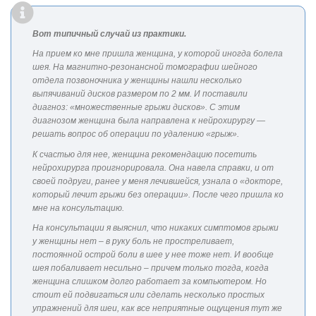
Вот типичный случай из практики.
На прием ко мне пришла женщина, у которой иногда болела
шея. На магнитно-резонансной томографии шейного
отдела позвоночника у женщины нашли несколько
выпячиваний дисков размером по 2 мм. И поставили
диагноз: «множественные грыжи дисков». С этим
диагнозом женщина была направлена к нейрохирургу —
решать вопрос об операции по удалению «грыж».
К счастью для нее, женщина рекомендацию посетить
нейрохирурга проигнорировала. Она навела справки, и от
своей подруги, ранее у меня лечившейся, узнала о «докторе,
который лечит грыжи без операции». После чего пришла ко
мне на консультацию.
На консультации я выяснил, что никаких симптомов грыжи
у женщины нет – в руку боль не простреливает,
постоянной острой боли в шее у нее тоже нет. И вообще
шея побаливает несильно – причем только тогда, когда
женщина слишком долго работает за компьютером. Но
стоит ей подвигаться или сделать несколько простых
упражнений для шеи, как все неприятные ощущения тут же