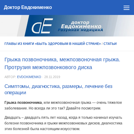
Доктор Евдокименко
Skip to content
ГЛАВЫ ИЗ КНИГИ «БЫТЬ ЗДОРОВЫМ В НАШЕЙ СТРАНЕ»
/
СТАТЬИ
Грыжа позвоночника, межпозвоночная грыжа.
Протрузия межпозвонкового диска
АВТОР:
EVDOKIMENKO
·
28.11.2019
Симптомы, диагностика, размеры, лечение без
операции
Грыжа позвоночника
, или межпозвоночная грыжа — очень тяжелое
заболевание. Но всегда ли это так? Давайте посмотрим.
Двадцать – двадцать пять лет назад, когда я только начинал изучать
болезни позвоночника и грыжи межпозвонковых дисков, диагностика
этих болезней была настоящим искусством.