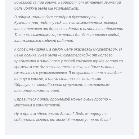
исчезают (а при грыже, наоборот, от активных движений
боль должна была бы усиливаться).
В общем, налицо был «синдром бухгалтера» — у
бухгалтеров, подолгу сидящих за компьютером, мышцы
шеи затекают от долгого сидения и начинают поднывать.
Такие же симптомы характерны для большинства людей,
занимающихся сидячей работой.
К слову, женщина и в самом деле оказалась бухгалтером. И
даже осанка у нее была «бухгалтерской»: от долгого
пребывания в одной позе у людей сидячего труда голова со
временем как бы втягивается в плечи, шейные мышцы
сжимаются и укорачиваются. В результате шея выглядит
толще и короче, а плечи становятся покатыми.
Образуется своеобразная сутулость с постоянным
наклоном головы вперед.
Справиться с этой проблемой можно очень просто –
массажем и гимнастикой.
Ну а причем здесь грыжи дисков? Ведь женщину-то
собирались лечить от грыж! Которых у нее не было!