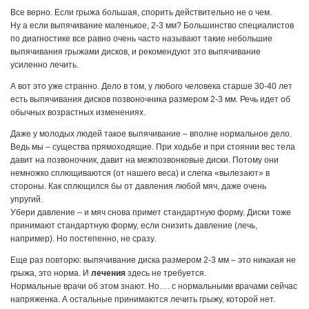
Все верно. Если грыжа большая, спорить действительно не о чем.
Ну а если выпячивание маленькое, 2-3 мм? Большинство специалистов
по диагностике все равно очень часто называют такие небольшие
выпячивания грыжами дисков, и рекомендуют это выпячивание
усиленно лечить.
А вот это уже странно. Дело в том, у любого человека старше 30-40 лет
есть выпячивания дисков позвоночника размером 2-3 мм. Речь идет об
обычных возрастных изменениях.
Даже у молодых людей такое выпячивание – вполне нормальное дело.
Ведь мы – существа прямоходящие. При ходьбе и при стоянии вес тела
давит на позвоночник, давит на межпозвонковые диски. Потому они
немножко сплющиваются (от нашего веса) и слегка «вылезают» в
стороны. Как сплющился бы от давления любой мяч, даже очень
упругий.
Убери давление – и мяч снова примет стандартную форму. Диски тоже
принимают стандартную форму, если снизить давление (лечь,
например). Но постепенно, не сразу.
Еще раз повторю: выпячивание диска размером 2-3 мм – это никакая не
грыжа, это норма. И
лечения
здесь не требуется.
Нормальные врачи об этом знают. Но…. с нормальными врачами сейчас
напряженка. А остальные принимаются лечить грыжу, которой нет.