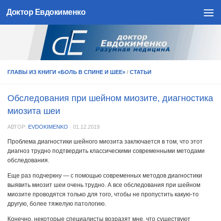
Доктор Евдокименко
Skip to content
ГЛАВЫ ИЗ КНИГИ «БОЛЬ В СПИНЕ И ШЕЕ»
/
СТАТЬИ
Обследования при шейном миозите, диагностика
миозита шеи
АВТОР:
EVDOKIMENKO
·
01.12.2019
Проблема диагностики шейного миозита заключается в том, что этот
диагноз трудно подтвердить классическими современными методами
обследования.
Еще раз подчеркну — с помощью современных методов диагностики
выявить миозит шеи очень трудно. А все обследования при шейном
миозите проводятся только для того, чтобы не пропустить какую-то
другую, более тяжелую патологию.
Конечно, некоторые специалисты возразят мне, что существуют