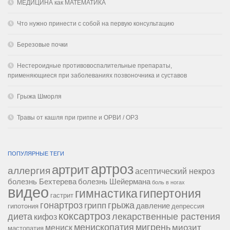
МЕДИЦИНА как МАТЕМАТИКА
Что нужно принести с собой на первую консультацию
Березовые почки
Нестероидные противовоспалительные препараты,
применяющиеся при заболеваниях позвоночника и суставов
Грыжа Шморля
Травы от кашля при гриппе и ОРВИ / ОРЗ
ПОПУЛЯРНЫЕ ТЕГИ
артроз
артрит
аллергия
асептический некроз
болезнь Бехтерева
болезнь Шейермана
боль в ногах
видео
гипертония
гимнастика
гастрит
гонартроз
грипп
грыжа
давление
гипотония
депрессия
коксартроз
диета
лекарственные растения
кифоз
менископатия
мигрень
миозит
мениск
мастопатия