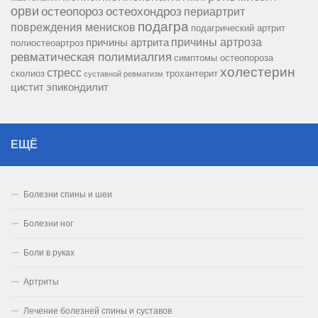
орви
остеопороз
остеохондроз
периартрит
подагра
повреждения менисков
подагрический артрит
причины артроза
причины артрита
полиостеоартроз
ревматическая полимиалгия
симптомы остеопороза
холестерин
стресс
сколиоз
трохантерит
суставной ревматизм
цистит
эпикондилит
ЕЩЁ
Болезни спины и шеи
Болезни ног
Боли в руках
Артриты
Лечение болезней спины и суставов