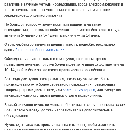
различные заумные методы исследования, вроде электромиографии и
т. п., с помощью которых можно выявить воспаление мышц шеи,
характерное для шейного миозита.
Но большой вопрос — зачем посылать пациента на такие
исследования, если сам по себе миозит шеи можно без всякого труда
вылечить буквально за 5–7 дней, максимум — за 14 дней.
О том, как быстро вылечить шейный миозит, подробно рассказано
здесь:
Лечение шейного миозита >>
Обследования нужны только в том случае, если, несмотря на
правильное лечение, приступ болей в шее затягивается дольше чем на
10–14 дней, и боли за это время практически не ослабевают.
Вот тогда уже нужно насторожиться, поскольку это может быть
признаком какого-то более серьезного повреждения позвоночника.
Например, грыжи диска в шее, или
болезни Бехтерева
, или смещения
межпозвонковых суставов в шейном отделе позвоночника.
В такой ситуации нужно не мешкая обратиться к врачу — невропатологу.
Врач, в свою очередь, должен направить вас на дополнительные
обследования:
Нужно сдать анализы крови из пальца и из вены, чтобы исключить