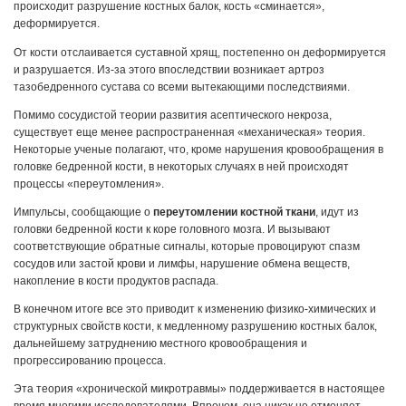
происходит разрушение костных балок, кость «сминается»,
деформируется.
От кости отслаивается суставной хрящ, постепенно он деформируется
и разрушается. Из-за этого впоследствии возникает артроз
тазобедренного сустава со всеми вытекающими последствиями.
Помимо сосудистой теории развития асептического некроза,
существует еще менее распространенная «механическая» теория.
Некоторые ученые полагают, что, кроме нарушения кровообращения в
головке бедренной кости, в некоторых случаях в ней происходят
процессы «переутомления».
Импульсы, сообщающие о
переутомлении костной ткани
, идут из
головки бедренной кости к коре головного мозга. И вызывают
соответствующие обратные сигналы, которые провоцируют спазм
сосудов или застой крови и лимфы, нарушение обмена веществ,
накопление в кости продуктов распада.
В конечном итоге все это приводит к изменению физико-химических и
структурных свойств кости, к медленному разрушению костных балок,
дальнейшему затруднению местного кровообращения и
прогрессированию процесса.
Эта теория «хронической микротравмы» поддерживается в настоящее