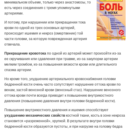
минимальном объеме, только через анастомозы, то
есть через соединения с тремя упомянутыми
артериями.
И потому, при нарушении или прекращении тока
крови по одной из трех основных артерий,
происходит ишемия и некроз (омертвение) той
части головки, за которую поврежденная артерия
отвечала.
Прекращение кровотока
по одной из артерий может произойти из-за
ее скручивания или сдавления при травме, из-за закупорки артерии
мелким тромбом, из-за повышения вязкости крови или длительного
спазма артерии.
Но кроме того, ухудшению артериального кровоснабжения головки
бедренной кости очень часто сопутствует нарушение оттока крови по
венам, застой венозной крови (венозный стаз). Нарушение венозного
оттока крови почти всегда приводит к повышению внутрикостного
давления (повышению давления внутри головки бедренной кости).
Повышение внутрикостного давления и ишемия способствуют
ухудшению механических свойств
костной ткани, кость в зоне некроза
становится «разреженной», хрупкой. В результате внутри головки
бедренной кости образуются пустоты, и при нагрузке на головку бедра