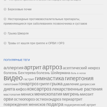
Березовые почки
Нестероидные противовоспалительные препараты,
применяющиеся при заболеваниях позвоночника и суставов
Грыжа Шморля
Травы от кашля при гриппе и ОРВИ / ОРЗ
ПОПУЛЯРНЫЕ ТЕГИ
артроз
артрит
аллергия
асептический некроз
болезнь Бехтерева
болезнь Шейермана
боль в ногах
видео
гипертония
гимнастика
гастрит
гонартроз
грипп
грыжа
давление
гипотония
депрессия
коксартроз
диета
лекарственные растения
кифоз
менископатия
мигрень
миозит
мениск
мастопатия
орви
остеопороз
остеохондроз
периартрит
подагра
повреждения менисков
подагрический артрит