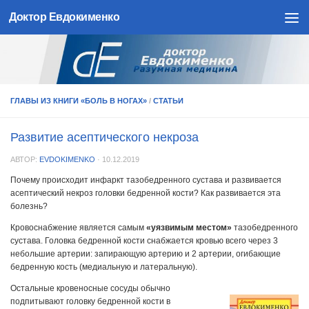
Доктор Евдокименко
Skip to content
ГЛАВЫ ИЗ КНИГИ «БОЛЬ В НОГАХ»
/
СТАТЬИ
Развитие асептического некроза
АВТОР:
EVDOKIMENKO
·
10.12.2019
Почему происходит инфаркт тазобедренного сустава и развивается
асептический некроз головки бедренной кости? Как развивается эта
болезнь?
Кровоснабжение является самым
«уязвимым местом»
тазобедренного
сустава. Головка бедренной кости снабжается кровью всего через 3
небольшие артерии: запирающую артерию и 2 артерии, огибающие
бедренную кость (медиальную и латеральную).
Остальные кровеносные сосуды обычно
подпитывают головку бедренной кости в