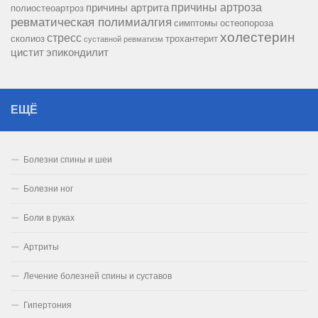
причины артроза
причины артрита
полиостеоартроз
ревматическая полимиалгия
симптомы остеопороза
холестерин
стресс
сколиоз
трохантерит
суставной ревматизм
цистит
эпикондилит
ЕЩЁ
Болезни спины и шеи
Болезни ног
Боли в руках
Артриты
Лечение болезней спины и суставов
Гипертония