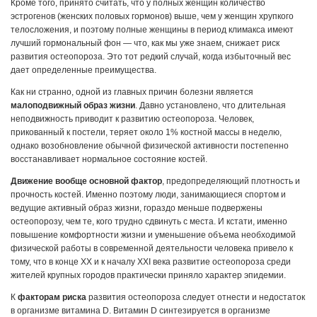
Кроме того, принято считать, что у полных женщин количество
эстрогенов (женских половых гормонов) выше, чем у женщин хрупкого
телосложения, и поэтому полные женщины в период климакса имеют
лучший гормональный фон — что, как мы уже знаем, снижает риск
развития остеопороза. Это тот редкий случай, когда избыточный вес
дает определенные преимущества.
Как ни странно, одной из главных причин болезни является
малоподвижный образ жизни
. Давно установлено, что длительная
неподвижность приводит к развитию остеопороза. Человек,
прикованный к постели, теряет около 1% костной массы в неделю,
однако возобновление обычной физической активности постепенно
восстанавливает нормальное состояние костей.
Движение вообще основной фактор
, предопределяющий плотность и
прочность костей. Именно поэтому люди, занимающиеся спортом и
ведущие активный образ жизни, гораздо меньше подвержены
остеопорозу, чем те, кого трудно сдвинуть с места. И кстати, именно
повышение комфортности жизни и уменьшение объема необходимой
физической работы в современной деятельности человека привело к
тому, что в конце XX и к началу XXI века развитие остеопороза среди
жителей крупных городов практически приняло характер эпидемии.
К
факторам риска
развития остеопороза следует отнести и недостаток
в организме витамина D. Витамин D синтезируется в организме