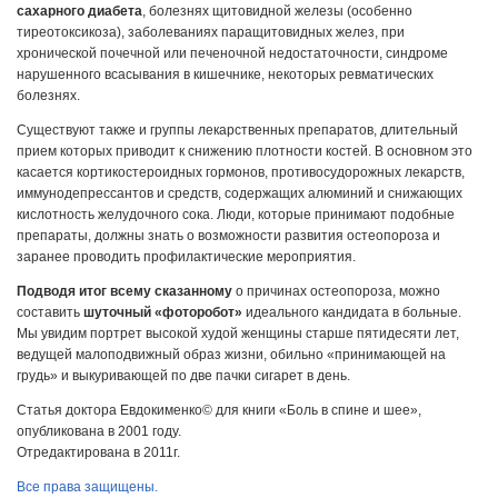
сахарного диабета
, болезнях щитовидной железы (особенно
тиреотоксикоза), заболеваниях паращитовидных желез, при
хронической почечной или печеночной недостаточности, синдроме
нарушенного всасывания в кишечнике, некоторых ревматических
болезнях.
Существуют также и группы лекарственных препаратов, длительный
прием которых приводит к снижению плотности костей. В основном это
касается кортикостероидных гормонов, противосудорожных лекарств,
иммунодепрессантов и средств, содержащих алюминий и снижающих
кислотность желудочного сока. Люди, которые принимают подобные
препараты, должны знать о возможности развития остеопороза и
заранее проводить профилактические мероприятия.
Подводя итог всему сказанному
о причинах остеопороза, можно
составить
шуточный «фоторобот»
идеального кандидата в больные.
Мы увидим портрет высокой худой женщины старше пятидесяти лет,
ведущей малоподвижный образ жизни, обильно «принимающей на
грудь» и выкуривающей по две пачки сигарет в день.
Статья доктора Евдокименко© для книги «Боль в спине и шее»,
опубликована в 2001 году.
Отредактирована в 2011г.
Все права защищены.