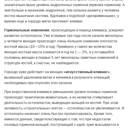
значительно выше уровень андрогенных гормонов (мужских гормонов). А
чем больше в организме андрогенов, тем сильнее развита у человека
костно-мышечная система. Вдобавок к подобной «дискриминации», у
мужчин еще и гораздо мягче протекает климакс.
Гормональные изменения
, происходящие в период климакса, ускоряют
развитие остеопороза. Уже в первые три года после начала менопаузы
у четверти женщин происходит очень большое снижение плотности
костной массы (10—15% в год). Примерно у такого же количества
женщин костная масса снижается в год на 1 — 2%, а у оставшейся
половины женщин в первые 5 лет менопаузы заметных изменений в
структуре костей, к счастью, не наблюдаются.
Гораздо хуже действует на женщин
«искусственный климакс»
,
вызванный удалением матки и яичников в результате операций,
необходимых при опухолях этих органов.
При искусственном климаксе уменьшение уровня половых гормонов
происходит практически моментально, а их нехватка стимулирует
деятельность остеокластов, выводящих кальций из костей. При этом
активность «строительных» клеток — остеобластов не увеличивается. И
остеопороз начинает очень быстро прогрессировать. Кроме того,
имеются данные, свидетельствующие о том, что при недостатке
половых гормонов кальций, поступающий с едой, хуже всасывается в