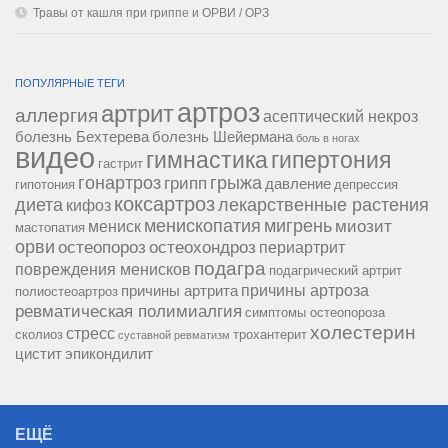
Травы от кашля при гриппе и ОРВИ / ОРЗ
ПОПУЛЯРНЫЕ ТЕГИ
артроз
артрит
аллергия
асептический некроз
болезнь Бехтерева
болезнь Шейермана
боль в ногах
видео
гипертония
гимнастика
гастрит
гонартроз
грипп
грыжа
давление
гипотония
депрессия
коксартроз
диета
лекарственные растения
кифоз
менископатия
мигрень
миозит
мениск
мастопатия
орви
остеопороз
остеохондроз
периартрит
подагра
повреждения менисков
подагрический артрит
причины артроза
причины артрита
полиостеоартроз
ревматическая полимиалгия
симптомы остеопороза
холестерин
стресс
сколиоз
трохантерит
суставной ревматизм
цистит
эпикондилит
ЕЩЁ