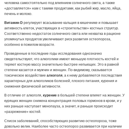
человека самостоятельно под влиянием солнечного света, а также
«доставляется» нам с такими продуктами, как рыбий жир, масло, яйца,
печень и молоко.
Витамин D
регулирует всасывание кальция в кишечнике и повышает
активность клеток, участвующих в «строительстве» костных структур.
Соответственно недостаток солнечного света или нехватка в рационе
упомянутых продуктов увеличивают риск развития остеопороза,
особенно в пожилом возрасте.
Проведенные в последние годы исследования однозначно
свидетельствуют, что алкоголики имеют меньшую плотность костей и
теряют костную массу значительно быстрее непьющих. Это в равной
степени касается и мужчин и женщин. По-видимому, сказывается
токсическое воздействие
алкоголя
, а к нему добавляются последствия
характерных для алкоголиков болезней, плохого питания, курения и
снижения физической активности.
В отличие от алкоголя,
курение
в большей степени влияет на женщин. У
курящих женщин снижена концентрация половых гормонов в крови, и у
них раньше наступает менопауза, а значит, и раньше происходит
«разрежение» костей.
Список заболеваний, способствующих развитию остеопороза, тоже
довольно велик. Наиболее часто остеопороз развивается при наличии