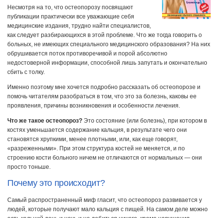
Несмотря на то, что остеопорозу посвящают
публикации практически все уважающие себя
медицинские издания, трудно найти специалистов,
как следует разбирающихся в этой проблеме. Что же тогда говорить о
больных, не имеющих специального медицинского образования? На них
обрушивается поток противоречивой и порой абсолютно
недостоверной информации, способной лишь запутать и окончательно
сбить с толку.
Именно поэтому мне хочется подробно рассказать об остеопорозе и
помочь читателям разобраться в том, что это за болезнь, каковы ее
проявления, причины возникновения и особенности лечения.
Что же такое остеопороз?
Это состояние (или болезнь), при котором в
костях уменьшается содержание кальция, в результате чего они
становятся хрупкими, менее плотными, или, как еще говорят,
«разреженными». При этом структура костей не меняется, и по
строению кости больного ничем не отличаются от нормальных — они
просто тоньше.
Почему это происходит?
Самый распространенный миф гласит, что остеопороз развивается у
людей, которые получают мало кальция с пищей. На самом деле можно