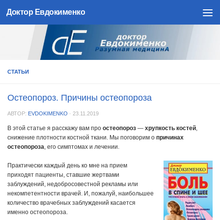
Доктор Евдокименко
Skip to content
СТАТЬИ
Остеопороз. Причины остеопороза
АВТОР:
EVDOKIMENKO
·
23.11.2019
В этой статье я расскажу вам про
остеопороз
—
хрупкость костей
,
снижение плотности костной ткани. Мы поговорим о
причинах
остеопороза
, его симптомах и лечении.
Практически каждый день ко мне на прием
приходят пациенты, ставшие жертвами
заблуждений, недобросовестной рекламы или
некомпетентности врачей. И, пожалуй, наибольшее
количество врачебных заблуждений касается
именно остеопороза.