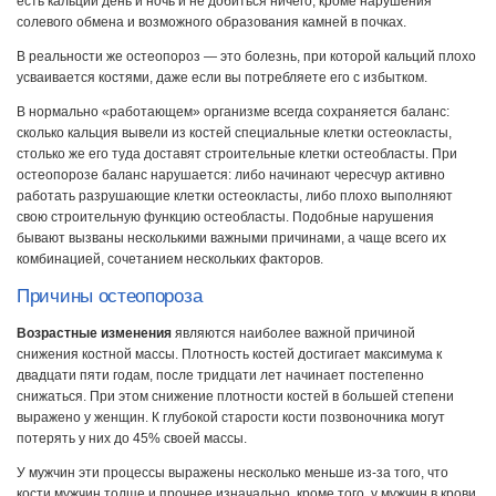
есть кальций день и ночь и не добиться ничего, кроме нарушения
солевого обмена и возможного образования камней в почках.
В реальности же остеопороз — это болезнь, при которой кальций плохо
усваивается костями, даже если вы потребляете его с избытком.
В нормально «работающем» организме всегда сохраняется баланс:
сколько кальция вывели из костей специальные клетки остеокласты,
столько же его туда доставят строительные клетки остеобласты. При
остеопорозе баланс нарушается: либо начинают чересчур активно
работать разрушающие клетки остеокласты, либо плохо выполняют
свою строительную функцию остеобласты. Подобные нарушения
бывают вызваны несколькими важными причинами, а чаще всего их
комбинацией, сочетанием нескольких факторов.
Причины остеопороза
Возрастные изменения
являются наиболее важной причиной
снижения костной массы. Плотность костей достигает максимума к
двадцати пяти годам, после тридцати лет начинает постепенно
снижаться. При этом снижение плотности костей в большей степени
выражено у женщин. К глубокой старости кости позвоночника могут
потерять у них до 45% своей массы.
У мужчин эти процессы выражены несколько меньше из-за того, что
кости мужчин толще и прочнее изначально, кроме того, у мужчин в крови