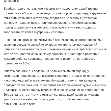
кишечнике.
Вообще надо отметить, что избыток или недостаток целой группы
гормонов в любом возрасте ведет к остеопорозу. К примеру, нарушение
фиксации кальция в костях происходит при болезнях щитовидной
железы и надпочечников, при инфантильности (слабом развитии)
половых органов — как женских, так и мужских — и многих других
заболеваниях желез внутренней секреции.
Еще один фактор, способствующий возникновению остеопороза, был
выявлен довольно случайно во время контрольных исследований
пациентов. Оказывается, у не рожавших женщин с возрастом плотность
костей становится меньше, чем у рожавших. И наоборот, рождение
каждого ребенка уменьшает вероятность развития остеопороза
примерно на 10%.
Многочисленные обследования больных выявили еще одну
закономерность: изящные высокие женщины страдают от остеопороза
и его последствий в значительно большей степени, чем женщины
плотного телосложения. То же самое касается мужчин: худые и высокие
подвержены остеопорозу в большей мере, чем плотные и коренастые.
Это связано с тем, что у плотных и полных людей кости вынуждено
уплотняются и набирают массу для того, чтобы переносить
повышенный вес тела.